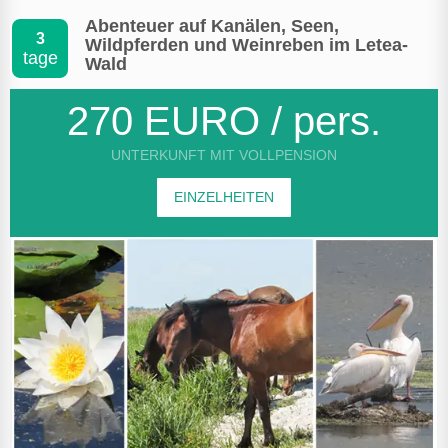
Abenteuer auf Kanälen, Seen,
3
Wildpferden und Weinreben im Letea-
tage
Wald
270 EURO / pers.
UNTERKUNFT MIT VOLLPENSION
EINZELHEITEN