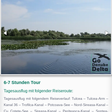
6-7 Stunden Tour
Tagesausflug mit folgender Reiseroute:
Tagesausflug mit folgendem Reiseverlauf: Tulcea – Tulcea-Arm –
Kanal 36 – Trofilca-Kanal – Potcoava-See – Nord-Sireasa-Kanal –
Cu Cotețe-See – Sireasa-Kanal – Periteasca-Kanal – Șontea-