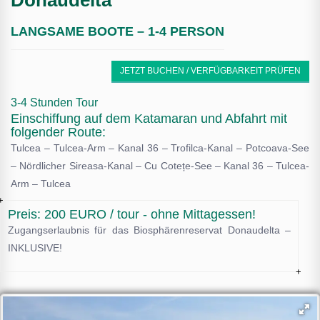
Donaudelta
LANGSAME BOOTE – 1-4 PERSON
JETZT BUCHEN / VERFÜGBARKEIT PRÜFEN
3-4 Stunden Tour
Einschiffung auf dem Katamaran und Abfahrt mit
folgender Route:
Tulcea – Tulcea-Arm – Kanal 36 – Trofilca-Kanal – Potcoava-See
– Nördlicher Sireasa-Kanal – Cu Cotețe-See – Kanal 36 – Tulcea-
Arm – Tulcea
Preis: 200 EURO / tour - ohne Mittagessen!
Zugangserlaubnis für das Biosphärenreservat Donaudelta –
INKLUSIVE!