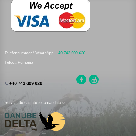
Telefonnummer / WhatsApp:
+40 743 609 626
Tulcea Romania
+40 743 609 626
Servicii de calitate recomandate de: