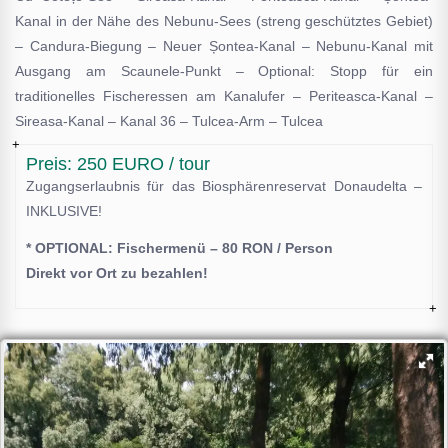
Kanal in der Nähe des Nebunu-Sees (streng geschütztes Gebiet)
– Candura-Biegung – Neuer Șontea-Kanal – Nebunu-Kanal mit
Ausgang am Scaunele-Punkt – Optional: Stopp für ein
traditionelles Fischeressen am Kanalufer – Periteasca-Kanal –
Sireasa-Kanal – Kanal 36 – Tulcea-Arm – Tulcea
Preis: 250 EURO / tour
Zugangserlaubnis für das Biosphärenreservat Donaudelta –
INKLUSIVE!
* OPTIONAL: Fischermenü – 80 RON / Person
Direkt vor Ort zu bezahlen!