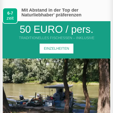
Mit Abstand in der Top der
6-7
Naturliebhaber' präferenzen
zeit
50 EURO / pers.
TRADITIONELLES FISCHESSEN – INKLUSIVE
EINZELHEITEN