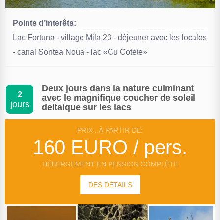
Points d’interêts:
Lac Fortuna - village Mila 23 - déjeuner avec les locales
- canal Sontea Noua - lac «Cu Cotete»
Deux jours dans la nature culminant
2
avec le magnifique coucher de soleil
jours
deltaique sur les lacs
PRIX ..À PARTIR DE:
160 EURO / pers.
HÉBERGEMENT EN PENSION COMPLÈTE
DES DÉTAILS