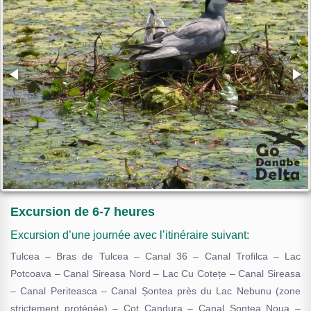
Excursion de 6-7 heures
Excursion d’une journée avec l’itinéraire suivant:
Tulcea – Bras de Tulcea – Canal 36 – Canal Trofilca – Lac
Potcoava – Canal Sireasa Nord – Lac Cu Cotețe – Canal Sireasa
– Canal Periteasca – Canal Șontea près du Lac Nebunu (zone
strictement protégée) – Cot Candura – Canal Sontea Noua –