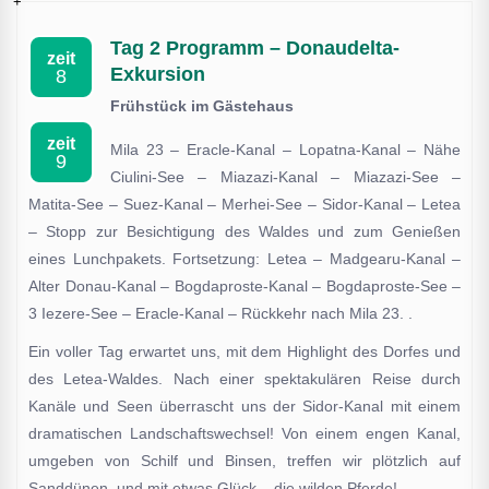
Tag 2 Programm – Donaudelta-
zeit
Exkursion
8
Frühstück im Gästehaus
zeit
Mila 23 – Eracle-Kanal – Lopatna-Kanal – Nähe
9
Ciulini-See – Miazazi-Kanal – Miazazi-See –
Matita-See – Suez-Kanal – Merhei-See – Sidor-Kanal – Letea
– Stopp zur Besichtigung des Waldes und zum Genießen
eines Lunchpakets. Fortsetzung: Letea – Madgearu-Kanal –
Alter Donau-Kanal – Bogdaproste-Kanal – Bogdaproste-See –
3 Iezere-See – Eracle-Kanal – Rückkehr nach Mila 23. .
Ein voller Tag erwartet uns, mit dem Highlight des Dorfes und
des Letea-Waldes. Nach einer spektakulären Reise durch
Kanäle und Seen überrascht uns der Sidor-Kanal mit einem
dramatischen Landschaftswechsel! Von einem engen Kanal,
umgeben von Schilf und Binsen, treffen wir plötzlich auf
Sanddünen, und mit etwas Glück... die wilden Pferde!