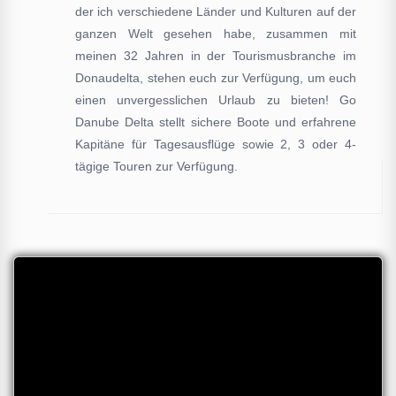
der ich verschiedene Länder und Kulturen auf der
ganzen Welt gesehen habe, zusammen mit
meinen 32 Jahren in der Tourismusbranche im
Donaudelta, stehen euch zur Verfügung, um euch
einen unvergesslichen Urlaub zu bieten! Go
Danube Delta stellt sichere Boote und erfahrene
Kapitäne für Tagesausflüge sowie 2, 3 oder 4-
tägige Touren zur Verfügung.