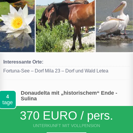
Interessante Orte:
Fortuna-See – Dorf Mila 23 – Dorf und Wald Letea
Donaudelta mit „historischem“ Ende -
4
Sulina
tage
370 EURO / pers.
UNTERKUNFT MIT VOLLPENSION