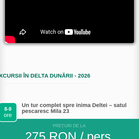
XCURSII ÎN DELTA DUNĂRII - 2026
Un tur complet spre inima Deltei – satul
8-9
pescaresc Mila 23
ore
PREȚURI DE LA:
275 RON / pers.