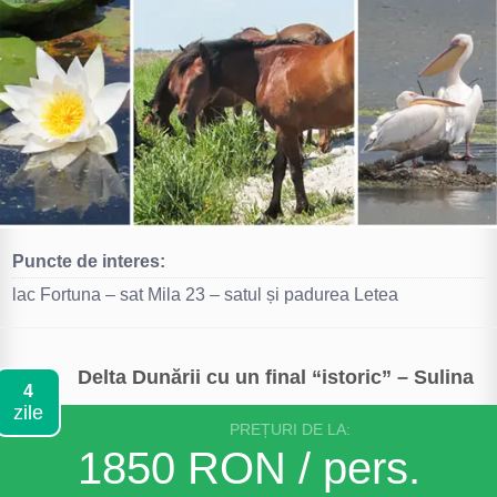
Puncte de interes:
lac Fortuna – sat Mila 23 – satul și padurea Letea
Delta Dunării cu un final “istoric” – Sulina
4
zile
PREȚURI DE LA:
1850 RON / pers.