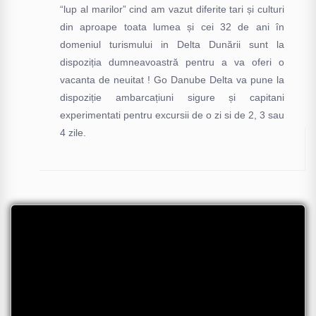
“lup al marilor” cind am vazut diferite tari și culturi
din aproape toata lumea și cei 32 de ani în
domeniul turismului in Delta Dunării sunt la
dispoziția dumneavoastră pentru a va oferi o
vacanta de neuitat ! Go Danube Delta va pune la
dispoziție ambarcațiuni sigure și capitani
experimentati pentru excursii de o zi si de 2, 3 sau
4 zile.