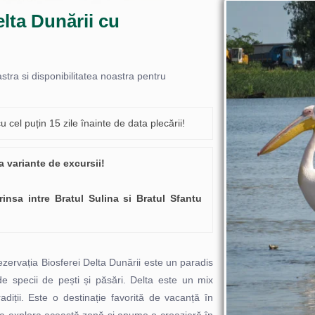
elta Dunării cu
ra si disponibilitatea noastra pentru
cel puțin 15 zile înainte de data plecării!
a variante de excursii!
insa intre Bratul Sulina si Bratul Sfantu
ezervația Biosferei Delta Dunării este un paradis
de specii de pești și păsări. Delta este un mix
radiții. Este o destinație favorită de vacanță în