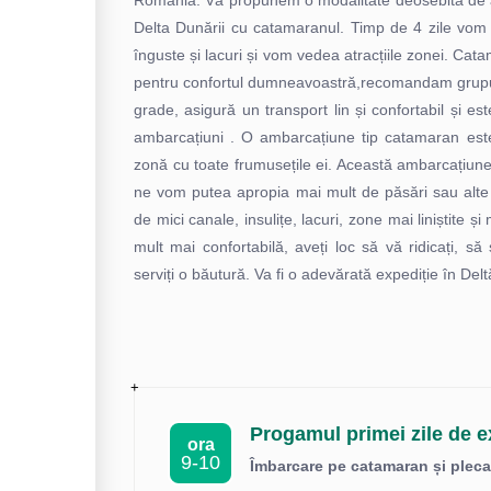
România. Vă propunem o modalitate deosebită de a
Delta Dunării cu catamaranul. Timp de 4 zile vom 
înguste și lacuri și vom vedea atracțiile zonei. Ca
pentru confortul dumneavoastră,recomandam grupuri
grade, asigură un transport lin și confortabil și e
ambarcațiuni . O ambarcațiune tip catamaran est
zonă cu toate frumusețile ei. Această ambarcațiun
ne vom putea apropia mai mult de păsări sau alte 
de mici canale, insulițe, lacuri, zone mai liniștite ș
mult mai confortabilă, aveți loc să vă ridicați, să
serviți o băutură. Va fi o adevărată expediție în Delt
Progamul primei zile de e
ora
9-10
Îmbarcare pe catamaran și plecar