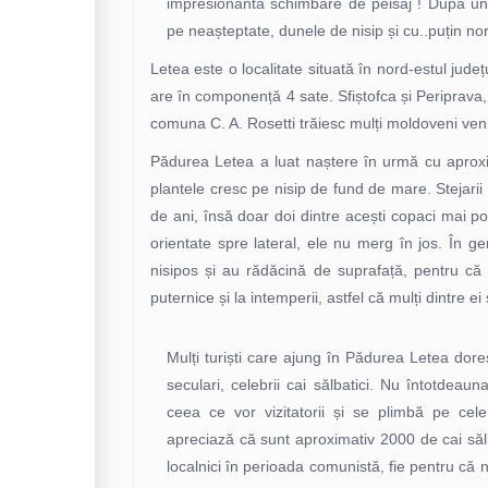
impresionanta schimbare de peisaj ! După un 
pe neașteptate, dunele de nisip și cu..puțin nor
Letea este o localitate situată în nord-estul jud
are în componență 4 sate. Sfiștofca și Periprava, 
comuna C. A. Rosetti trăiesc mulți moldoveni ven
Pădurea Letea a luat naștere în urmă cu aproxi
plantele cresc pe nisip de fund de mare. Stejarii 
de ani, însă doar doi dintre acești copaci mai pot
orientate spre lateral, ele nu merg în jos. În ge
nisipos și au rădăcină de suprafață, pentru că 
puternice și la intemperii, astfel că mulți dintre ei 
Mulți turiști care ajung în Pădurea Letea dore
seculari, celebrii cai sălbatici. Nu întotdeau
ceea ce vor vizitatorii și se plimbă pe cele
apreciază că sunt aproximativ 2000 de cai sălb
localnici în perioada comunistă, fie pentru că