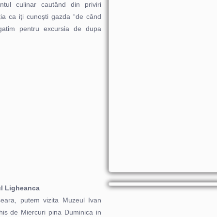
ntul culinar cautând din priviri
ația ca iți cunoști gazda “de când
egatim pentru excursia de dupa
ul Ligheanca
seara, putem vizita Muzeul Ivan
his de Miercuri pina Duminica in