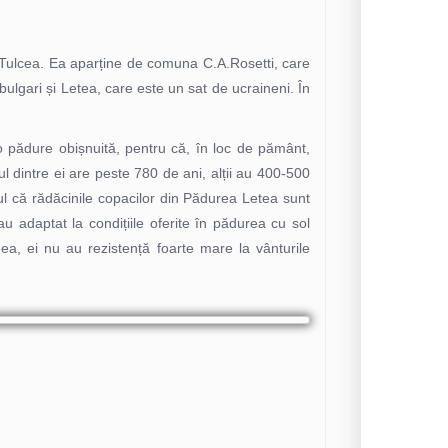
ul Tulcea. Ea aparține de comuna C.A.Rosetti, care
bulgari și Letea, care este un sat de ucraineni. În
 pădure obișnuită, pentru că, în loc de pământ,
ul dintre ei are peste 780 de ani, alții au 400-500
ptul că rădăcinile copacilor din Pădurea Letea sunt
au adaptat la condițiile oferite în pădurea cu sol
ea, ei nu au rezistență foarte mare la vânturile