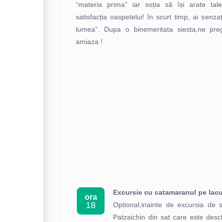
“materia prima” iar soția să își arate tale
satisfacția oaspetelui! în scurt timp, ai senz
lumea”. Dupa o binemeritata siesta,ne pr
amiaza !
Excursie cu catamaranul pe lac
ora
18
Optional,inainte de excursia de 
Patzaichin din sat care este desc