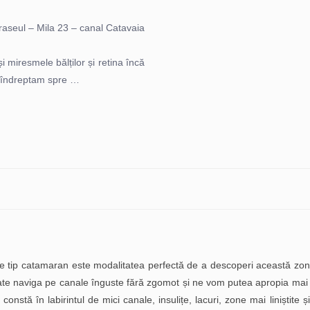
raseul – Mila 23 – canal Catavaia
i miresmele bălților și retina încă
e îndreptam spre …
ne tip catamaran este modalitatea perfectă de a descoperi această zo
ate naviga pe canale înguste fără zgomot și ne vom putea apropia mai
nstă în labirintul de mici canale, insulițe, lacuri, zone mai liniștite ș