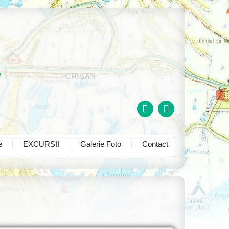
Excursii de o zi
Excursia de 2 zile
Excursia de 3 zile
Excursia de 4 zile
e
EXCURSII
Galerie Foto
Contact
Tururi Private