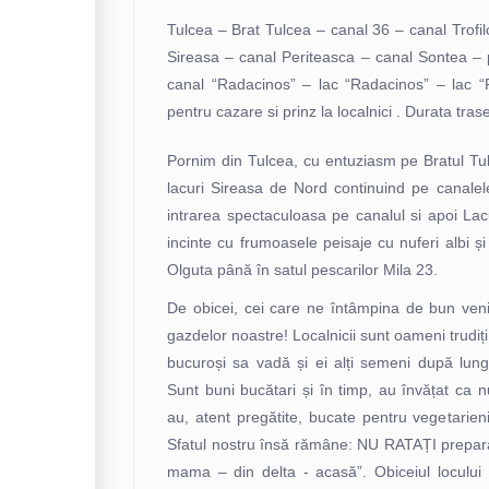
Tulcea – Brat Tulcea – canal 36 – canal Trofil
Sireasa – canal Periteasca – canal Sontea – p
canal “Radacinos” – lac “Radacinos” – lac “
pentru cazare si prinz la localnici . Durata tras
Pornim din Tulcea, cu entuziasm pe Bratul Tu
lacuri Sireasa de Nord continuind pe canalel
intrarea spectaculoasa pe canalul si apoi La
incinte cu frumoasele peisaje cu nuferi albi și
Olguta până în satul pescarilor Mila 23.
De obicei, cei care ne întâmpina de bun venit
gazdelor noastre! Localnicii sunt oameni trudiț
bucuroși sa vadă și ei alți semeni după lungil
Sunt buni bucătari și în timp, au învățat ca
au, atent pregătite, bucate pentru vegetarieni
Sfatul nostru însă rămâne: NU RATAȚI preparat
mama – din delta - acasă”. Obiceiul locului