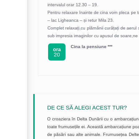
intervalul orar 12.30 – 19.
Pentru relaxare înainte de cina vom pleca pe t
– lac Ligheanca – și retur Mila 23.
Complet relaxați,cu plămânii curățați de aerul ș
sub impresia imaginilor cu apusul de soare,n
Cina la pensiune ***
ora
20
DE CE SĂ ALEGI ACEST TUR?
O croaziera în Delta Dunării cu o ambarcațiu
toate frumusețile ei. Această ambarcațiune po
de păsări sau alte animale. Frumusețea Delte co