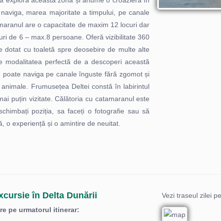
 explora această zonă și anume o croazieră în
naviga, marea majoritate a timpului, pe canale
tamaranul are o capacitate de maxim 12 locuri dar
 de 6 – max.8 persoane. Oferă vizibilitate 360
ste dotat cu toaletă spre deosebire de multe alte
e modalitatea perfectă de a descoperi această
e poate naviga pe canale înguste fără zgomot și
animale. Frumusețea Deltei constă în labirintul
i mai puțin vizitate. Călătoria cu catamaranul este
 schimbați poziția, sa faceți o fotografie sau să
ă, o experiență și o amintire de neuitat.
xcursie în Delta Dunării
Vezi traseul zilei p
e pe urmatorul itinerar: