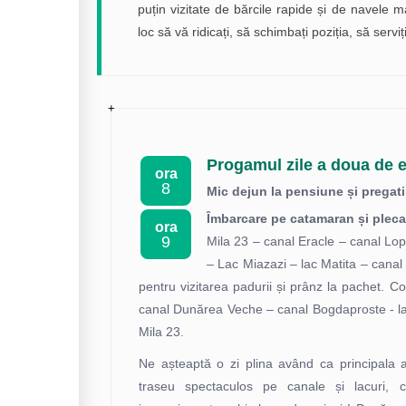
puțin vizitate de bărcile rapide și de navele 
loc să vă ridicați, să schimbați poziția, să serv
Progamul zile a doua de e
ora
8
Mic dejun la pensiune și pregati
Îmbarcare pe catamaran și plecar
ora
9
Mila 23 – canal Eracle – canal Lop
– Lac Miazazi – lac Matita – canal
pentru vizitarea padurii și prânz la pachet. 
canal Dunărea Veche – canal Bogdaproste - la
Mila 23.
Ne așteaptă o zi plina având ca principala a
traseu spectaculos pe canale și lacuri, 