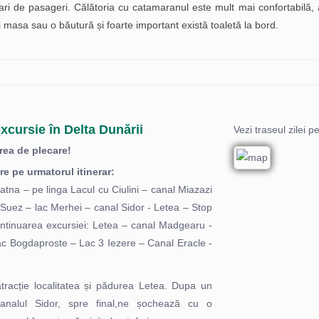
mari de pasageri. Călătoria cu catamaranul este mult mai confortabilă, 
iți masa sau o băutură și foarte important există toaletă la bord.
xcursie în Delta Dunării
Vezi traseul zilei p
rea de plecare!
e pe urmatorul itinerar:
atna – pe linga Lacul cu Ciulini – canal Miazazi
 Suez – lac Merhei – canal Sidor - Letea – Stop
Continuarea excursiei: Letea – canal Madgearu -
c Bogdaproste – Lac 3 Iezere – Canal Eracle -
tracție localitatea și pădurea Letea. Dupa un
canalul Sidor, spre final,ne șochează cu o