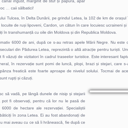
canal îngust, mărginit de stuf și papura, apar
oc … caii sălbatici!
ețului Tulcea, în Delta Dunării, pe grindul Letea, la 102 de km de oraș
locuite de ruși lipoveni, Cardon, un cătun în care locuiesc ucraineni și 
iți în transhumanță cu oile din Moldova și din Republica Moldova.
mativ 6000 de ani, după ce s-au retras apele Mării Negre. Nu este o
seculari din Pădurea Letea, reprezintă o altă atracție pentru turiști. Un
 fi văzuți de vizitatori în cadrul traseelor turistice. Este interesant fa
neral, în rezervație sunt pomi de luncă, plopi, brazi și stejari, care s-
pânza freatică este foarte aproape de nivelul solului. Tocmai de ace
sunt rupți și căzuți.
sc să vadă, pe lângă dunele de nisip și stejarii
na pot fi observați, pentru că lor nu le pasă de
 6000 de hectare ale rezervației. Specialiștii
ăticiți în zona Letea. Ei au fost abandonați de
 nu mai aveau cu ce să îi hrănească, fie după ce