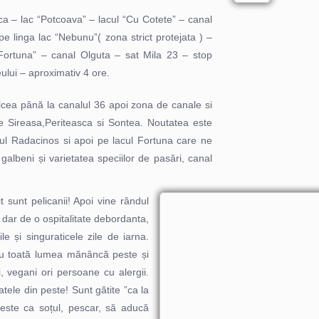
ca – lac “Potcoava” – lacul “Cu Cotete” – canal
e linga lac “Nebunu”( zona strict protejata ) –
Fortuna” – canal Olguta – sat Mila 23 – stop
eului – aproximativ 4 ore.
lcea până la canalul 36 apoi zona de canale si
e Sireasa,Periteasca si Sontea. Noutatea este
cul Radacinos si apoi pe lacul Fortuna care ne
 galbeni și varietatea speciilor de pasări, canal
 sunt pelicanii! Apoi vine rândul
i dar de o ospitalitate debordanta,
e și singuraticele zile de iarna.
 nu toată lumea mănâncă peste și
, vegani ori persoane cu alergii.
ele din peste! Sunt gătite ”ca la
 este ca soțul, pescar, să aducă