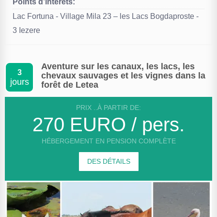
Points d’interêts:
Lac Fortuna - Village Mila 23 – les Lacs Bogdaproste -
3 Iezere
Aventure sur les canaux, les lacs, les
3
chevaux sauvages et les vignes dans la
jours
forêt de Letea
PRIX ..À PARTIR DE:
270 EURO / pers.
HÉBERGEMENT EN PENSION COMPLÈTE
DES DÉTAILS