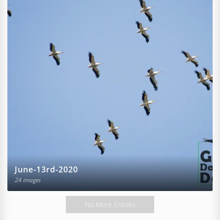
June-13rd-2020
24 images
No More Entries