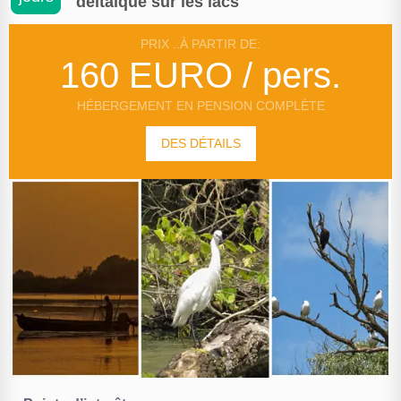
deltaique sur les lacs
PRIX ..À PARTIR DE:
160 EURO / pers.
HÉBERGEMENT EN PENSION COMPLÈTE
DES DÉTAILS